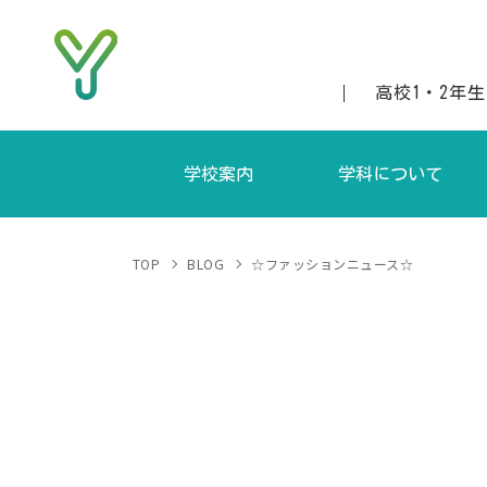
高校1・2年
学校案内
学科について
当校の特徴
ファッションクリエイティブ科（昼
募集要
TOP
BLOG
☆ファッションニュース☆
沿革
ファッションビジネス科（昼間
アクセス
ファッションクリエイティブ科（夜
講師紹介
ファッションビジネス科（夜間