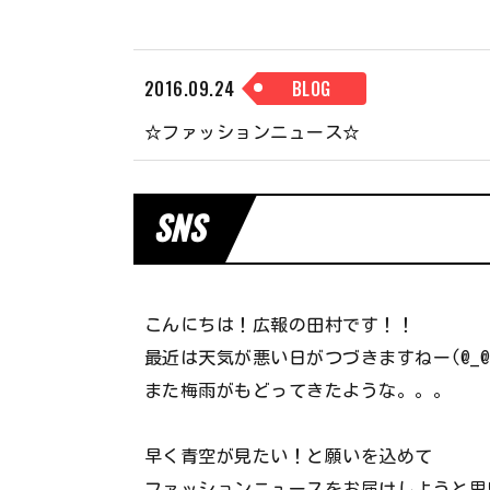
学生寮について
進学課程
2016.09.24
BLOG
国際アパレル科（留学生）
☆ファッションニュース☆
SNS
こんにちは！広報の田村です！！
最近は天気が悪い日がつづきますねー(@_@
また梅雨がもどってきたような。。。
早く青空が見たい！と願いを込めて
ファッションニュースをお届けしようと思