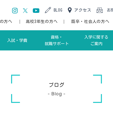
BLOG
アクセス
お
生の方へ
高校3年生の方へ
既卒・社会人の方へ
資格・
入学に関する
入試・学費
就職サポート
ご案内
間部）
項・アドミッションポリシー
資格
高校 1・2 年生の方へ
部）
入学方法
就職サポート
高校 3 年生の方へ
留
ブログ
間部）
特待生制度
卒業生
高校教員の方へ
- Blog -
部）
海外研修
既卒・社会人の方へ