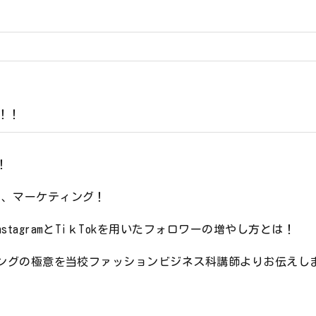
留学生の方へ
催！！
！
は、マーケティング！
tagramとTiｋTokを用いたフォロワーの増やし方とは！
ィングの極意を当校ファッションビジネス科講師よりお伝えし