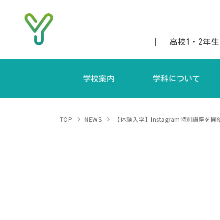
高校1・2年
学校案内
学科について
当校の特徴
ファッションクリエイティブ科（昼
募集要
TOP
NEWS
【体験入学】Instagram特別講座を
沿革
ファッションビジネス科（昼間
アクセス
ファッションクリエイティブ科（夜
講師紹介
ファッションビジネス科（夜間