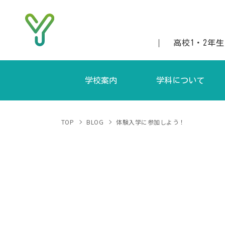
高校1・2年
学校案内
学科について
当校の特徴
ファッションクリエイティブ科（昼
募集要
TOP
BLOG
体験入学に参加しよう！
沿革
ファッションビジネス科（昼間
アクセス
ファッションクリエイティブ科（夜
講師紹介
ファッションビジネス科（夜間