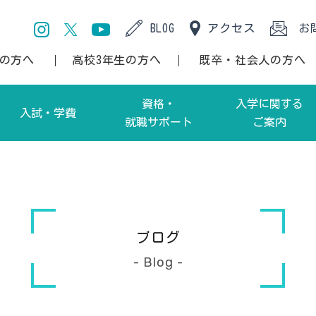
BLOG
アクセス
お
生の方へ
高校3年生の方へ
既卒・社会人の方へ
資格・
入学に関する
入試・学費
就職サポート
ご案内
間部）
項・アドミッションポリシー
資格
高校 1・2 年生の方へ
部）
入学方法
就職サポート
高校 3 年生の方へ
留
ブログ
間部）
特待生制度
卒業生
高校教員の方へ
- Blog -
部）
海外研修
既卒・社会人の方へ